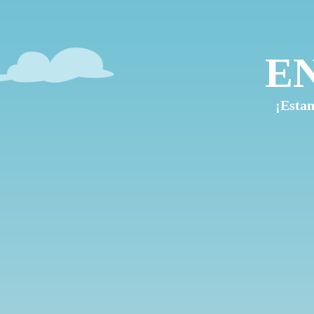
E
¡Estam